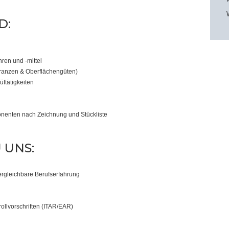
D:
ren und -mittel
ranzen & Oberflächengüten)
ftätigkeiten
nenten nach Zeichnung und Stückliste
 UNS:
rgleichbare Berufserfahrung
g
ollvorschriften (ITAR/EAR)