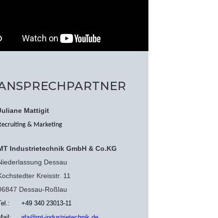
ANSPRECHPARTNER
Juliane Mattigit
Recruiting & Marketing
MT Industrietechnik GmbH & Co.KG
Niederlassung Dessau
Kochstedter Kreisstr. 11
06847 Dessau-Roßlau
Tel.: +49 340 23013-11
Mail:
afa@mt-industrietechnik.de