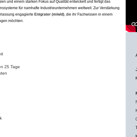
n und einem starken Fokus auf Qualität entwickelt und fertigt das
ssysteme für namhafte Industrieunternehmen weltweit. Zur Verstärkung
rlassung engagierte
Entgrater (m/w/d)
, die ihr Fachwissen in einem
ingen möchten.
it
h
en 25 Tage
sten
k