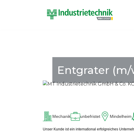
Zum
Inhalt
springen
Entgrater (m/
Mechanik
unbefristet
Mindelheim
Unser Kunde ist ein international erfolgreiches Unter