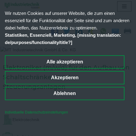
Wir nutzen Cookies auf unserer Website, die zum einen
Zum
essenziell für die Funktionalität der Seite sind und zum anderen
Seite teilen
Inhalt
dabei helfen, das Nutzererlebnis zu optimieren.
springen
Statistiken, Essenziell, Marketing, [missing translation:
de/purposes/functionality/title?]
Alle akzeptieren
Elektroniker (m/w/d) für den Aufbau von
Schaltschränken und
Akzeptieren
Steuerungsanlagen
Ablehnen
Individuelle Datenschutzeinstellungen
Elektrotechnik