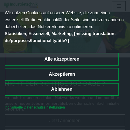
Wir nutzen Cookies auf unserer Website, die zum einen
Zum
essenziell für die Funktionalität der Seite sind und zum anderen
Inhalt
dabei helfen, das Nutzererlebnis zu optimieren.
springen
Statistiken, Essenziell, Marketing, [missing translation:
de/purposes/functionality/title?]
Alle akzeptieren
Akzeptieren
NICHT DER RICHTIGE JOB DABEI?
Ablehnen
Einfach Teil unseres Talent Netzwerks werden und immer über
unsere neuen Jobs informiert bleiben oder sich einfach initiativ
Individuelle Datenschutzeinstellungen
bewerben.
Jetzt anmelden